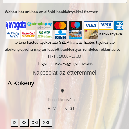
Webáruházunkban az alábbi bankkártyákkal fizethet:
Bankkártyával
történő fizetés tájékoztató
SZÉP kártyás fizetés tájékoztató
akokeny.cpo.hu napján leadott bankkártyás rendelés reklamáció:
H - P: 10:00 - 17:00
Hívjon minket, vagy írjon nekünk
Kapcsolat az étteremmel
A Kökény
,
Rendelésfelvétel
H - V:
0 - 24
IX
XX
XXI
XXII