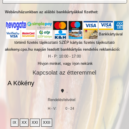
Webáruházunkban az alábbi bankkártyákkal fizethet:
Bankkártyával
történő fizetés tájékoztató
SZÉP kártyás fizetés tájékoztató
akokeny.cpo.hu napján leadott bankkártyás rendelés reklamáció:
H - P: 10:00 - 17:00
Hívjon minket, vagy írjon nekünk
Kapcsolat az étteremmel
A Kökény
,
Rendelésfelvétel
H - V:
0 - 24
IX
XX
XXI
XXII